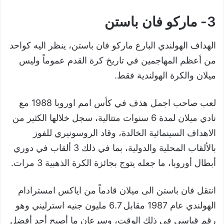
3- ماركو فان باستن
الهداف الهولندي البارع ماركو فان باستن، ينظر اليه كواحد
من أعظم المهاجمين في تاريخ كرة القدم عموماً وليس
ميلان والكرة الهولندية فقط.
لعب صاحب اجمل هذف في كأس امم اوروبا 1988 مع
نادي ميلان لمدة 6 سنوات متتالية، سجل خلالها الكثير من
الاهداف السينمائية الخالدة، وقاد الروسونيري للفوز
بالألقاب المحلية والدولية، بما في ذلك 3 ألقاب في دوري
أبطال أوروبا، ما جعله يتوج بجائزة الكرة الذهبية 3 مرات.
انتقل فان باستن الى ميلان قادماً من اياكس امسترادام
الهولندي عام 1987 مقابل 6.7 مليون جنيه استرليني وهو
رقم قياسي في ذلك الوقت، وسرعان ما أصبح أحد أفضل