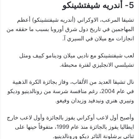
5- أندريه شيفتشينكو
تشيفا المرعب، الاوكراني (أندريه شيفتشينكو) أعظم
المهاجمين في تاريخ دول شرق أوروبا بسبب ما حققه من
انجازات مع ميلان في السيري آ.
لعب شيفتشينكو مع ناديي ميلان ودينامو كييف ومثل
تشيلسي الانجليزي لفترة محبطة.
نال تشيفا العديد من الألقاب، وفاز بجائزة الكرة الذهبية
في عام 2004، رغم منافسة شرسة من رونالدينيو وديكو
وتييري هنري ونيدفيد وزيدان وفيغو.
وأصبح أول لاعب أوكراني يفوز بالجائزة وأول لاعب خارج
ايطاليا يفوز بالجائزة منذ عام 1999، متفوقاً حينها على
ثنائي برشلونة الثائر ديكو ورونالدينيو.