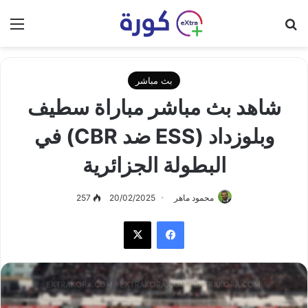
بحث عن
الق
بث مباشر
شاهد بث مباشر مباراة سطيف
وبلوزداد (ESS ضد CBR) في
البطولة الجزائرية
محمود ماهر
20/02/2025
257
فيسبوك
‫X