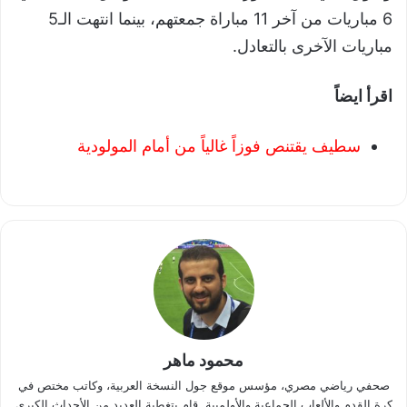
6 مباريات من آخر 11 مباراة جمعتهم، بينما انتهت الـ5
مباريات الآخرى بالتعادل.
اقرأ ايضاً
سطيف يقتنص فوزاً غالياً من أمام المولودية
محمود ماهر
صحفي رياضي مصري، مؤسس موقع جول النسخة العربية، وكاتب مختص في
كرة القدم والألعاب الجماعية والأولمبية. قام بتغطية العديد من الأحداث الكبرى