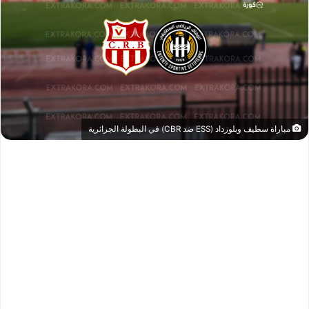
مباراة سطيف وبلوزداد (ESS ضد CBR) في البطولة الجزائرية