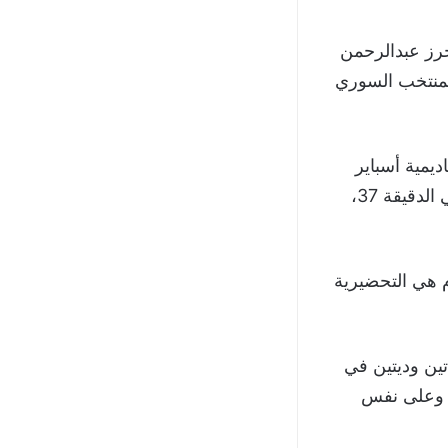
أول بتسجيله هاتريك (3 اهداف)، واحرز عبدالرحمن
لمنتخب السوري
ع أكاديمية أسباير
مواليد 2008، بهدفٍ لمثله، حيث تقدم اللاعب “خضر السلوم” لنسور قاسيون في الدقيقة 37،
الأرض المنتخب الأردني تحت 20 عاماً اليوم هي التحضيرية
تين وديتين في
، بذات التوقيت وعلى نفس