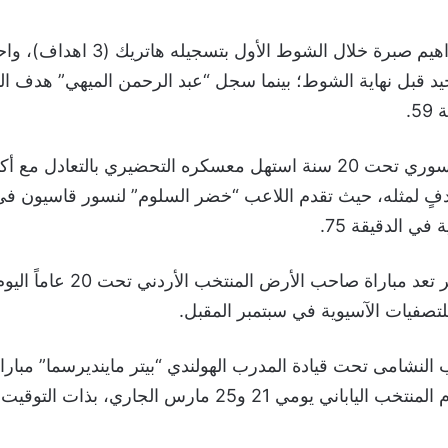
وتألق اللاعب إبراهيم صبرة خلال الشوط ال
 قبل نهاية الشوط؛ بينما سجل “عبد الرحمن الميهي” هدف ا
5.
وكان المنتخب السوري تحت 20 سنة استهل معسكره التحضيري بالتعادل م
 في الدقيقة 75.
على الجانب الآخر تعد مباراة صاحب 
للتصفيات الآسيوية في سبتمبر المقبل.
لنشامى تحت قيادة المدرب الهولندي “بيتر ماينديرسما” مبارا
غاية الصعوبة أمام المنتخب الياباني يومي 21 و25 مارس الجاري