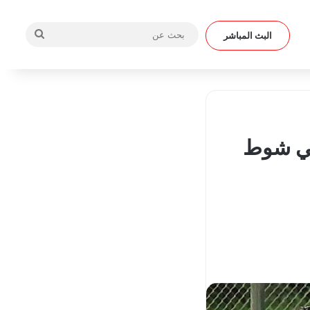
بحث
البث المباشر
عن
في شوط