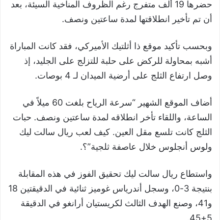
حضرها 19 ألف متفرج رغم الظروف المناخية السيئة، بعد
أن تم تأخير انطلاقتها لمدة ساعتين ونصف.
وبحسب تأكيد موقع ذا أثلتيك الأميركي، فقد كانت المباراة
أشبه بمحاولة للركض على حلبة للتزلج على الجليد، إذ
وصل ارتفاع الثلج على أرضية الميدان لـ 4 بوصات.
أضاف الموقع الشهير “سرعة الرياح بلغت 60 ميلاً في
الساعة، واللقاء تأخر انطلاقه لمدة ساعتين ونصف. حبات
الثلج كانت تلسع مقل العين. كيف لعب ريال سالت ليك
ولوس أنجلوس خلال عاصفة ثلجية”؟.
واستطاع ريال سالت ليك تحقيق الفوز في هذه المقابلة
بنتيجة 3-0، وسجل أندرياس غوميز ثنائية في الدقيقتين 18
و41، وصنع الهدف الثالث لكريستيان أرانغو في الدقيقة
5+45.