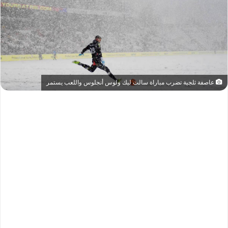
عاصفة ثلجية تضرب مباراة سالت ليك ولوس أنجلوس واللعب يستمر