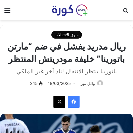
بحث عن
الق
سوق الانتقالات
ريال مدريد يفشل في ضم “مارتن
باتورينا” خليفة مودريتش المنتظر
باتورينا ينتظر الانتقال لناد آخر غير الملكي
وائل نور
18/03/2025
245
فيسبوك
‫X