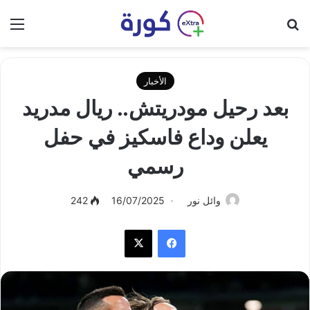
بحث عن
الق
الأخبار
بعد رحيل مودريتش.. ريال مدريد
يعلن وداع فاسكيز في حفل
رسمي
وائل نور
16/07/2025
242
فيسبوك
‫X