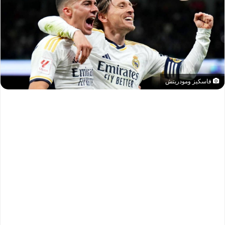
فاسكيز ومودريتش