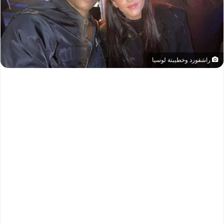
راشفورد وخطيبتة لوسيا