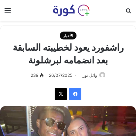
بحث عن
الق
الأخبار
راشفورد يعود لخطيبته السابقة
بعد انضمامه لبرشلونة
وائل نور
26/07/2025
239
فيسبوك
‫X