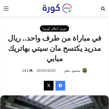
بحث عن
الق
دوري أبطال أوروبا
في مباراة من طرف واحد.. ريال
مدريد يكتسح مان سيتي بهاتريك
مبابي
محمود ماهر
20/02/2025
243
فيسبوك
‫X