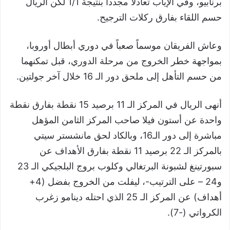
برنابيو، وفي الإياب تعادلا مجدداً بنتيجة 1/1 لكن الريال
حسم اللقاء بفارق ركلات الترجيح.
وعاش الفريقان موسماً صعباً في دوري أبطال أوروبا،
بمواجهة خطر الخروج من مرحلة الدوري، قبل تمكنهما
من حسم التأهل إلى ملحق دور الـ 16 خلال آخر جولتين.
أنهى الريال في المركز الـ 11 برصيد 15 نقطة بفارق نقطة
واحدة عن أستون فيلا صاحب المركز الثامن المؤهل
مباشرة إلى دور الـ16، وبالكاد لحق مانشستر سيتي
بالمركز الـ 22 برصيد 11 نقطة بفارق الأهداف عن
سبورتينغ لشبونة البرتغالي وكلوب بروج البلجيكي الـ 23
و24 – على الترتيب-، ليفلت من الخروج بفضل (4+
أهداف) عن المركز الـ 25 الذي احتله دينامو زغرب
الكرواتي (-7).