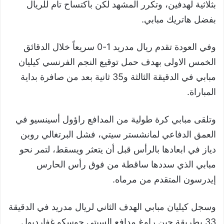
بثلاثية لهدفين، وتكرر المشهد لكن باكتساح تام للريال
بفضل هاتريك مبابي.
وفي العودة تقدم ريال مدريد 1-0 سريعاً خلال الدقائق
الخمس الاولى بهدف حمل توقيع النجم الفرنسي كيليان
مبابي في الدقيقة الثالثة و35 ثانية بعد من صافرة بداية
المباراة.
وتلقى مبابي كرة طولية من المدافع راؤول أسينسيو في
العمق الدفاعي لمانشستر سيتي، فشل البرتغالي روبن
دياز في ابعادها بالرأس قبل أن يتعثر ويسقط، لتمر نحو
مبابي الذي سددها ساقطة من فوق رأس الحارس
إيدرسون المتقدم من مرماه.
وسجل كيليان مبابي الهدف الثاني لريال مدريد في الدقيقة
33 بطريقة حين راوغ مدافع السيتي جوسكو غفارديول