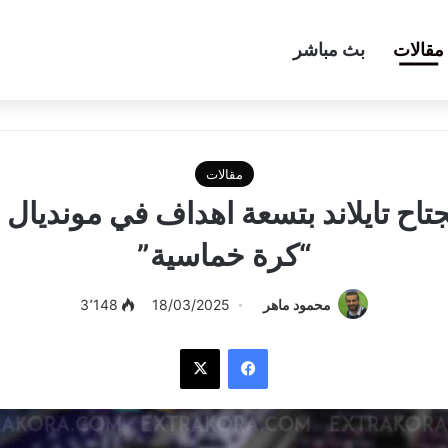
مقالات
بث مباشر
مقالات
جتاح تايلاند بتسعة اهداف في مونديال
“كرة خماسية”
محمود ماهر
18/03/2025
3٬148
فيسبوك
‫X