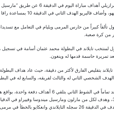
افتتح المنتخب البرازيلي أهداف مباراة اليوم في الدقيقة
ضاف فاليريو الهدف الثاني في الدقيقة 10 بمساعدة رافا سانتوس.
 تألقاً كبيراً من حارس المرمى ويليام في التعامل مع تسديدات 
ر من كرة صعبة.
ول لمنتخب تايلاند في البطولة محمد عثمان أسامة في تسجيل 
ايلاند بتقليص الفارق لأكثر من دقيقة، حيث عاد هداف البطول
هدف الشخصي الثاني له والثالث لفريقه، والسابع له في البطو
انهار منتخب تايلاند تماماً في الشوط الثاني بتلقي 6 أهداف دفع