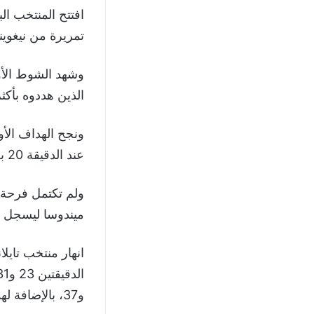
تمريرة من نيغوينهو، وأ
وشهد الشوط الأول
الذين هددوه بأكث
ونجح الهداف الأ
عند الدقيقة 20 بعد تمريرة حاسمة قدمها له وينغون.
ولم تكتمل فرحة ت
ميندوسا ليسجل ال
و37، بالإضافة لهدف في الدقيقة 26 سجله التايلاندي وانغكايو بالخطأ في مرمى بلاده.