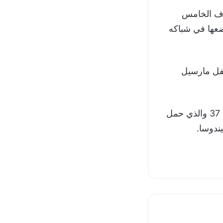
ل ميندوسا الهدف الخامس
ضعها في شباكه
تفل مارسيل
وواصلت البرازيل هجومها الكاسح دون رأفة، لتسجيل الهدف التاسع في الدقيقة 37 والذي حمل
ندوسا.