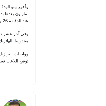
لمارلون بعدها ب
عند الدقيقة 26 ويجعل النتيجة 6-1 للبرازيل.
وفي آخر عشر دقا
ميندوسا بالهاتريك في الدقيقة 36 بعد 
توقيع اللاعب فيي