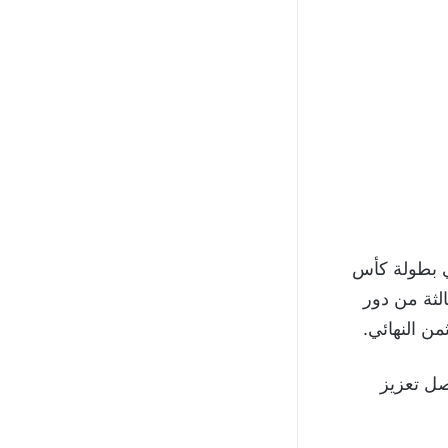
انية في بطولة كأس
جولة الثالثة من دور
لهاتريك (3 أهداف)، ليواصل تعزيز