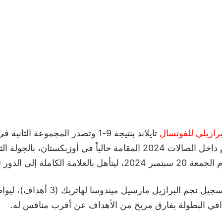
برازيلي للفوتسال
تايلاند بنتيجة 9-1 وتصدر المجموعة الث
العالم لكرة القدم داخل الصالات 2024 المقامة حالياً في أوزبكستان، بال
 الكاملة إلى الدور ثمن النهائي.
شهدت المباراة تسجيل نجم البرازيل مارسيل ميندوسا 
افي البطولة بفارق مريح من الأهداف عن أقرب منافس له.