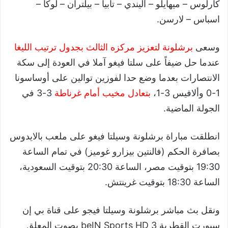
كارلوس – ميهايلو – أليندي – تابيا – بيلتران – لوكا –
اسباس – لارسن.
وسعى
برشلونة لتعزيز مركزه الثالث بجدول ترتيب الليغا
عندما حل ضيفاً على سلتا فيغو آملا في العودة إلى سكة
الانتصارات بعدما وضع حدا لفوزين توالين على أوساسونا
1-0 وألافيس 3-1،
بتعادل مخيب أمام غرناطة
3-3 في
الجولة الماضية.
انطلقت مباراة برشلونة وسيلتا فيغو على ملعب بالايدوس
بصافرة الحكم (فالنتين بيزارو غوميز) في تمام الساعة
19:30 بتوقيت مصر، الساعة 20:30 بتوقيت السعودية،
الساعة 18:30 بتوقيت غرينتش.
ونقل بث مباشر برشلونة وسيلتا فيجو على قناة بي إن
سبورت القطرية beIN Sports HD 3 بصوت المعلق