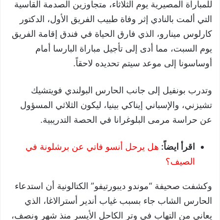
للمباراة المصيرية يوم الثلاثاء، متجاوزين الصدمة القاسية
التي ألمت بالنادي إثر وفاة طبيب الفريق الأول، الدكتور
كارلوس مينارو، الذي فارق الحياة في فندق إقامة الفريق
يوم السبت، مما أدى إلى تأجيل مباراة البارسا أمام
أوساسونا إلى موعد سيتم تحديده لاحقاً.
وتدرب بونفيل إلى جانب الحارس البولندي فويتشيك
تشيزني، والإسباني إيناكي بينيا، ليكون الثلاثي المسؤول
عن حراسة مرمى البلوغرانا في الحصة التدريبية.
اقرأ ايضاً:
هل يرحل أنسو فاتي عن برشلونة في
الصيف؟
وكشفت صحيفة “موندو ديبورتيفو” الكتالونية أن استدعاء
الحارس الشاب جاء بسبب غياب أندير أسترالاغا، الذي
يعاني من التهاب في وتر الكاحل الأيسر منذ شهر ونصف،