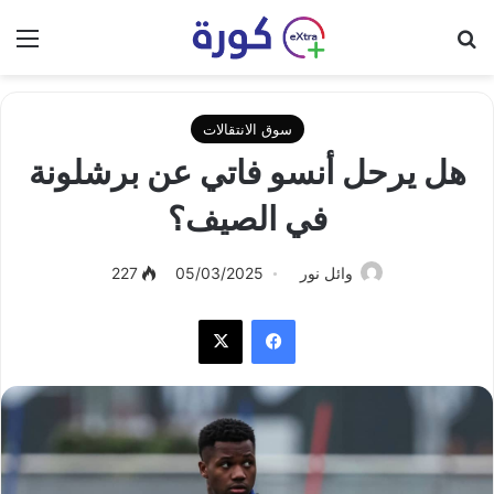
بحث عن
الق
سوق الانتقالات
هل يرحل أنسو فاتي عن برشلونة
في الصيف؟
وائل نور
05/03/2025
227
فيسبوك
‫X